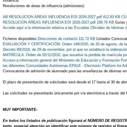
influencia
Resoluciones de áreas de influencia (admisiones)
AB RESOLUCION ÁREAS INFLUENCIA EOI 2026-2027.pdf 412.83 KB
CU
RESOLUCION ÁREAS INFLUENCIA EOI 2026-2027.pdf 189.76 KB
Guías 
Accede aquí a la información relativa a las Escuelas Oficiales de Idiomas 
Ficheros disponibles
Direcciones de contacto 111.72 KB
Listados Convocat
EVALUACIÓN Y CERTIFICACIÓN: Orden 149/2020, de 26 de agosto, de la
Decreto 89/2018, de 29 de noviembre, por el que se establece la ordenaci
MATRÍCULA: Orden de 02/11/2010, que resuelve la perdida de matrícula por
Acceso a información general del Ministerio de Educación y Formación Pro
las diferentes Comunidades Autónomas
EPALE - Electronic Platform for Ad
Convocatoria de admisión de alumnado para las enseñanzas de idiomas en e
El plazo de presentación de solicitudes será desde el 17 hasta el 30 de abri
Las solicitudes se presentarán únicamente por vía electrónica a través del 
MUY IMPORTANTE:
En todos los listados de publicación figurará el NÚMERO DE REGISTRO
tanto, especial atención en identificar este número de registro al firmar