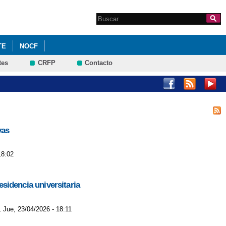
Search this site
Formulario de
búsqueda
TE
NOCF
tes
CRFP
Contacto
vas
18:02
esidencia universitaria
1 Jue, 23/04/2026 - 18:11