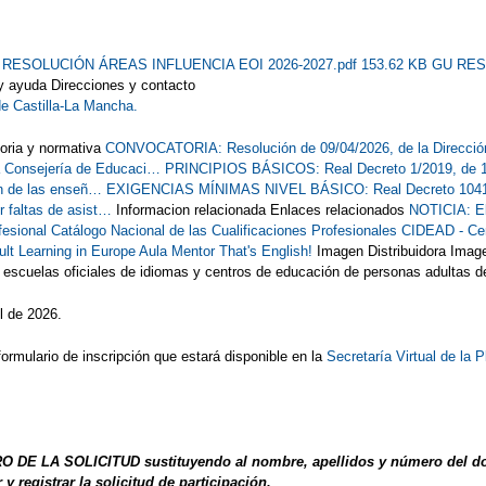
 RESOLUCIÓN ÁREAS INFLUENCIA EOI 2026-2027.pdf 153.62 KB
GU RES
y ayuda Direcciones y contacto
de Castilla-La Mancha.
oria y normativa
CONVOCATORIA: Resolución de 09/04/2026, de la Dirección
 Consejería de Educaci…
PRINCIPIOS BÁSICOS: Real Decreto 1/2019, de 11 
ón de las enseñ…
EXIGENCIAS MÍNIMAS NIVEL BÁSICO: Real Decreto 1041/201
 faltas de asist…
Informacion relacionada Enlaces relacionados
NOTICIA: El
fesional
Catálogo Nacional de las Cualificaciones Profesionales
CIDEAD - Cent
ult Learning in Europe
Aula Mentor
That's English!
Imagen Distribuidora Image
scuelas oficiales de idiomas y centros de educación de personas adultas d
l de 2026.
formulario de inscripción que estará disponible en la
Secretaría Virtual de l
 DE LA SOLICITUD sustituyendo al nombre, apellidos y número del docum
 y registrar la solicitud de participación.