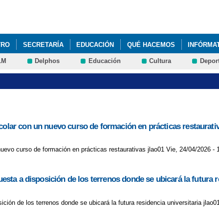
Pasar al
contenido
principal
TRO
SECRETARÍA
EDUCACIÓN
QUÉ HACEMOS
INFÓRMA
LM
Delphos
Educación
Cultura
Depor
colar con un nuevo curso de formación en prácticas restaurati
uevo curso de formación en prácticas restaurativas jlao01 Vie, 24/04/2026 - 
uesta a disposición de los terrenos donde se ubicará la futura r
ición de los terrenos donde se ubicará la futura residencia universitaria jlao0